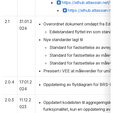
https://elhub.atlassian.ne
https://elhub.atlassian
2.1
31.01.2
Overordnet dokument omdøpt fra Ediel
024
Edielstandard flyttet inn som st
Nye standarder lagt til
Standard for fastsettelse av avreg
Standard for fastsettelse av måleve
Standard for fastsettelse av målev
Presisert i VEE at måleverdier for umå
2.0.4
17.01.2
Oppdatering av flytdiagram for BRS-N
024
2.0.3
11.12.2
Oppdatert kodelisten til aggregering
023
funksjonalitet, kun en oppdatering av