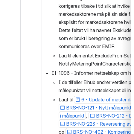
korrigeres tilbake i tid slik at hvil
markedsaktørene må på sin side fang
eksplisitt for markedsaktørene hvilk
Dette feltet vil ha navnet Eksklude
som er brukt i beregning av avregnin
kommuniseres over EMIF.
Lag til elementet ExcludeFromSett
NotifyMeteringPointCharacteristics
EI-1096 - Informer nettselskap om hvi
I de tilfeller Elhub endrer verdien 
målepunktet vil nettselskapet bli in
Lagt til 
6 - Update of master dat
BRS-NO-121 - Nytt målepunkt
i målepunkt
, 
BRS-NO-212 - Dea
BRS-NO-223 - Reversering av d
og 
BRS-NO-402 - Korrigeringer 