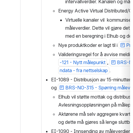
intervallverdier. Kanalen og mål
Energy Active Virtual Distributed/
Virtuelle kanaler vil  kommuni
måleverdier. Dette vil gjøre det 
med en beregning i Elhub og derme
Nye produktkoder er lagt til i 
Pro
Valideringsregel for å avvise meldin
-121 - Nytt målepunkt
, 
BRS-NO
ndata - fra nettselskap
.
EI-1089 - Distribusjon av 15-minutters 
og 
BRS-NO-315 - Spørring målever
Elhub vil støtte mottak og distribusj
Avlesningsoppløsningen på målepu
Aktørene må selv aggregere kvarters
og dette må gjøres så lenge sluttb
EI-1090 - Innsending av måleverdier p