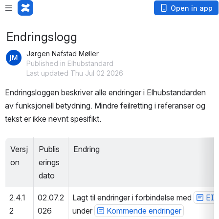
Open in app
Endringslogg
Jørgen Nafstad Møller
Published in Elhubstandard
Last updated Thu Jul 02 2026
Endringsloggen beskriver alle endringer i Elhubstandarden 
av funksjonell betydning. Mindre feilretting i referanser og 
tekst er ikke nevnt spesifikt.
Versj
Publis
Endring
on
erings
dato
2.4.1
02.07.2
Lagt til endringer i forbindelse med 
EI-
2
026
under 
Kommende endringer