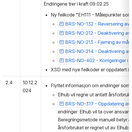
Endringene trer i kraft 09.02.25
Ny feilkode “EH111 - Målepunkter som er
BRS-NO-132 - Reversering av ak
BRS-NO-212 - Deaktivering av
BRS-NO-213 - Fjerning av mål
BRS-NO-214 - Deaktivering av 
BRS-NO-402 - Korrigeringer i g
XSD med nye feilkoder er oppdatert i 
h
2.4
10.12.2
Flyttet informasjon om endringer som t
024
Elhub vil regne ut antatt årsforbruk 
BRS-NO-317 - Oppdatering av 
ndringer. Elhub vil ta over ansvaret
eregningsmetode manuell betyr at å
rsforbruket er regnet ut av Elhub