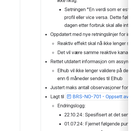
ikke riktig. 
Setningen “En verdi som er estim
profil eller vice versa. Dette føl
dagen etter forbruk skal alle inte
Oppdatert med nye retningslinjer for inn
Reaktiv effekt skal nå ikke lenger s
Det vil være samme reaktive kanale
Rettet utdatert informasjon om assyme
Elhub vil ikke lenger validere på det
enn 6 måneder sendes til Elhub
Justert maks antall observasjoner for 
Lagt til 
BRS-NO-701 - Oppsett av b
Endringslogg: 
22.10.24: Spesifisert at det se
01.07.24: Fjernet følgende pun