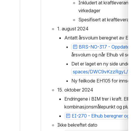
Inkludert at kraftleverand
virkedager
Spesifisert at kraftlevera
1. august 2024
Antatt årsvolum beregnet av El
BRS-NO-317 - Oppdateri
rsvolum og når Elhub vil sen
Det er laget en ny side unde
spaces/DWC9vKzzRgyL/p
Ny feilkode EH105 for innse
15. oktober 2024
Endringene i BIM trer i kraft. E
kombinasjonsmålepunkt og plu
EI-270 - Elhub beregner og 
Ikke bekreftet dato 