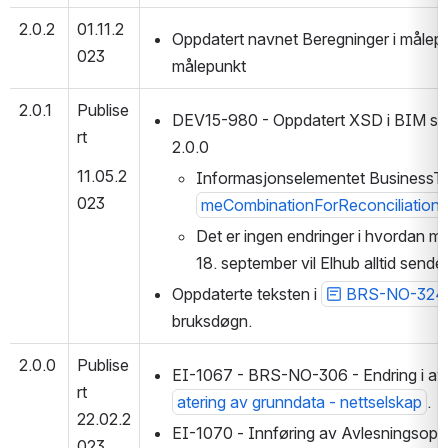
2.0.2
01.11.2
Oppdatert navnet Beregninger i målepunkt
023
målepunkt
2.0.1
Publise
DEV15-980 - Oppdatert XSD i BIM slik
rt
2.0.0
11.05.2
Informasjonselementet BusinessTyp
023
meCombinationForReconciliation
Det er ingen endringer i hvordan me
18. september vil Elhub alltid send
Oppdaterte teksten i 
BRS-NO-324 -
bruksdøgn.
2.0.0 
Publise
EI-1067 - BRS-NO-306 - Endring i avre
rt 
atering av grunndata - nettselskap
.
22.02.2
EI-1070 - Innføring av Avlesningsopp
023