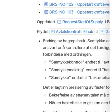
BRS-NO-102 - Oppstart kraftleverans
BRS-NO-103 - Oppstart kraftleveranse
Oppdatert 
RequestStartOfSupply
 i B
Flyttet 
Avtalekontroll i Elhub
 til 
Gen
Endring av begrepsbruk: Samtykke er s
ansvar for å kontrollere at det foreligg
forbindelse med ordningen.
"Samtykkekontroll" endret til "avt
"Samtykkemelding" endret til "bek
"Samtykke" endret til "bekreftelse.
Det er lagt inn presisering av frister fo
Bekreftelse av strømavtalen må ove
Når en bekreftelse er gitt kan den b