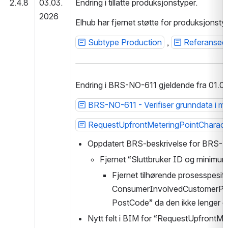
2.4.8
03.03.
Endring i tillatte produksjonstyper. 
2026
Elhub har fjernet støtte for produksjons
Subtype Production
 , 
Referanseda
Endring i BRS-NO-611 gjeldende fra 01.0
BRS-NO-611 - Verifiser grunndata i m
RequestUpfrontMeteringPointCharacte
Oppdatert BRS-beskrivelse for BRS-
Fjernet “Sluttbruker ID og minimu
Fjernet tilhørende prosesspesifi
ConsumerInvolvedCustomerParty e
PostCode” da den ikke lenger er
Nytt felt i BIM for “RequestUpfrontMe