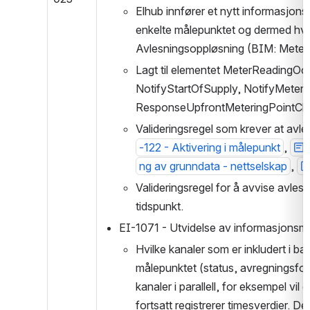
Elhub innfører et nytt informasjon
enkelte målepunktet og dermed hvilk
Avlesningsoppløsning (BIM: Mete
Lagt til elementet MeterReadingOcc
NotifyStartOfSupply, NotifyMeteri
ResponseUpfrontMeteringPointChar
Valideringsregel som krever at avlesni
-122 - Aktivering i målepunkt
, 
ng av grunndata - nettselskap
, 
Valideringsregel for å avvise avlesn
tidspunkt.
EI-1071 - Utvidelse av informasjonsmod
Hvilke kanaler som er inkludert i 
målepunktet (status, avregningsfo
kanaler i parallell, for eksempel vil
fortsatt registrerer timesverdier. 