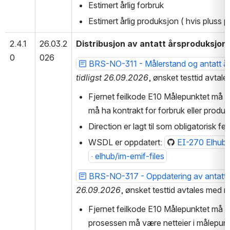
Estimert årlig forbruk
Estimert årlig produksjon ( hvis pluss p
2.4.1
26.03.2
Distribusjon av antatt årsproduksjon
0
026
BRS-NO-311 - Målerstand og antatt år
idligst 26.09.2026
, ønsket testtid avtal
Fjernet feilkode E10 Målepunktet må væ
må ha kontrakt for forbruk eller produ
Direction er lagt til som obligatorisk f
WSDL er oppdatert: 
EI-270 Elhub b
· elhub/im-emif-files
BRS-NO-317 - Oppdatering av antatt
6.09.2026
, ønsket testtid avtales med m
Fjernet feilkode E10 Målepunktet må vær
prosessen må være netteier i målepun