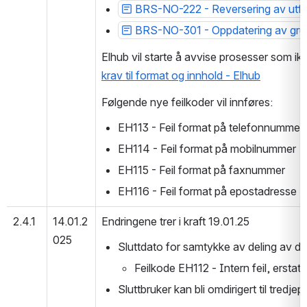
BRS-NO-222 - Reversering av utfly
BRS-NO-301 - Oppdatering av grun
Elhub vil starte å avvise prosesser som ikk
krav til format og innhold - Elhub
Følgende nye feilkoder vil innføres:
EH113 - Feil format på telefonnummer
EH114 - Feil format på mobilnummer
EH115 - Feil format på faxnummer
EH116 - Feil format på epostadresse
2.4.1
14.01.2
Endringene trer i kraft 19.01.25
025
Sluttdato for samtykke av deling av data 
Feilkode EH112 - Intern feil, erstat
Sluttbruker kan bli omdirigert til tredjepa