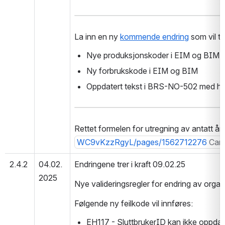
La inn en ny 
kommende endring
 som vil t
Nye produksjonskoder i EIM og BIM
Ny forbrukskode i EIM og BIM
Oppdatert tekst i BRS-NO-502 med hv
Rettet formelen for utregning av antatt år
WC9vKzzRgyL/pages/1562712276
Can'
2.4.2
04.02.
Endringene trer i kraft 09.02.25
2025
Nye valideringsregler for endring av orga
Følgende ny feilkode vil innføres:
EH117 - SluttbrukerID kan ikke oppdate