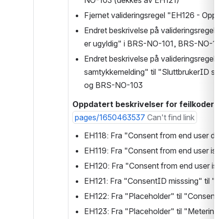
NO-103 (dekkes av EH121)
Fjernet valideringsregel "EH126 - Op
Endret beskrivelse på valideringsregel
er ugyldig" i BRS-NO-101, BRS-NO-
Endret beskrivelse på valideringsrege
samtykkemelding" til "SluttbrukerID 
og BRS-NO-103
Oppdatert beskrivelser for feilkoder re
pages/1650463537
Can't find link
EH118: Fra "Consent from end user does
EH119: Fra "Consent from end user is 
EH120: Fra "Consent from end user is 
EH121: Fra "ConsentID misssing" til "
EH122: Fra "Placeholder" til "Consent
EH123: Fra "Placeholder" til "Meteri