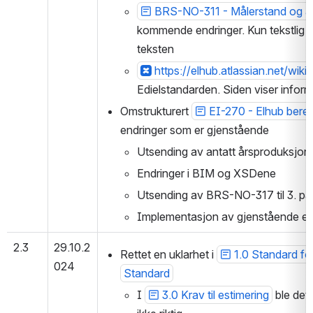
BRS-NO-311 - Målerstand og ant
ommende endringer. Kun tekstlig opp
eksten
https://elhub.atlassian.net/
dielstandarden. Siden viser inform
Omstrukturert 
EI-270 - Elhub bereg
endringer som er gjenstående
Utsending av antatt årsproduksjon
Endringer i BIM og XSDene
Utsending av BRS-NO-317 til 3. par
Implementasjon av gjenstående endr
2.3
29.10.2
Rettet en uklarhet i 
1.0 Standard fo
024
Standard
I 
3.0 Krav til estimering
 ble det