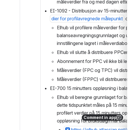
måleverdier fra og med dagen etter 
EI-1092 - Distribusjon av 15-minutters
dier for profilavregnede målepunkt
 o
Elhub vil profilere måleverdier for p
balanseavregningsgrunnlaget og uts
innstillingene lagret i måleverdiab
Elhub vil slutte å distribuere PPCe
Abonnement for PPC vil ikke bli leng
Måleverdier (FPC og TPC) vil distri
Måleverdier (FPPC) vil distribueres
EI-700 15 minutters oppløsning i bala
Elhub vil beregne grunnlaget for ba
dette tidspunktet måles på 15 minutt
profilert verdier på 15 minutters op
Comment in app
oppløsning for bruksdøgn når balan
https://elhub.atlassian.n