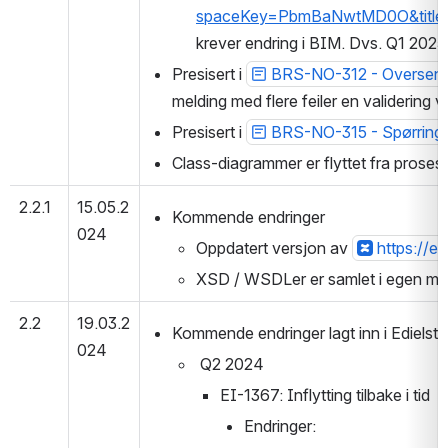
spaceKey=PbmBaNwtMD0O&titl
krever endring i BIM. Dvs. Q1 2025 
Presisert i 
BRS-NO-312 - Oversende
melding med flere feiler en validering
Presisert i 
BRS-NO-315 - Spørring 
Class-diagrammer er flyttet fra prose
2.2.1
15.05.2
Kommende endringer
024
Oppdatert versjon av 
https://e
XSD / WSDLer er samlet i egen map
2.2
19.03.2
Kommende endringer lagt inn i Edielst
024
 Q2 2024
EI-1367: Inflytting tilbake i tid
Endringer: