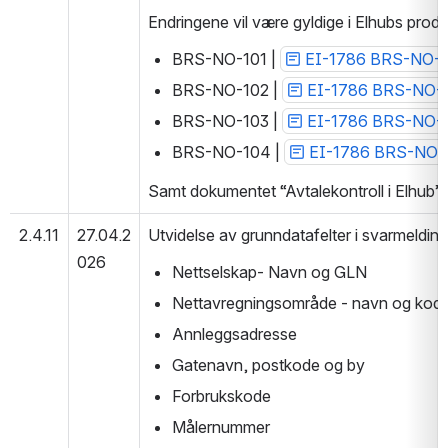
Endringene vil være gyldige i Elhubs prod
BRS-NO-101 | 
EI-1786 BRS-NO-101 
BRS-NO-102 | 
EI-1786 BRS-NO-102 
BRS-NO-103 | 
EI-1786 BRS-NO-103 
BRS-NO-104 | 
EI-1786 BRS-NO-104 
Samt dokumentet “Avtalekontroll i Elhub” |
2.4.11
27.04.2
Utvidelse av grunndatafelter i svarmelding
026
Nettselskap- Navn og GLN
Nettavregningsområde - navn og kod
Annleggsadresse
Gatenavn, postkode og by
Forbrukskode
Målernummer