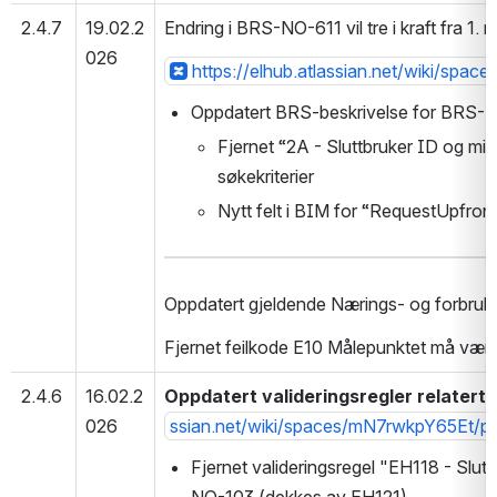
2.4.7
19.02.2
Endring i BRS-NO-611 vil tre i kraft fra 1.
026
https://elhub.atlassian.net/wiki/s
Oppdatert BRS-beskrivelse for BRS-
Fjernet “2A - Sluttbruker ID og m
søkekriterier
Nytt felt i BIM for “RequestUpfron
Oppdatert gjeldende Nærings- og forbruk
Fjernet feilkode E10 Målepunktet må være r
2.4.6
16.02.2
Oppdatert valideringsregler relatert 
026
ssian.net/wiki/spaces/mN7rwkpY65Et/
Fjernet valideringsregel "EH118 - Slu