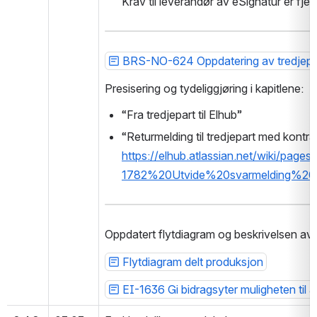
Krav til leverandør av eSignatur er fje
BRS-NO-624 Oppdatering av tredjepar
Presisering og tydeliggjøring i kapitlene:
“Fra tredjepart til Elhub”
https://elhub.atlassian.net/wiki/pag
1782%20Utvide%20svarmelding%20
Oppdatert flytdiagram og beskrivelsen av d
Flytdiagram delt produksjon
EI-1636 Gi bidragsyter muligheten til