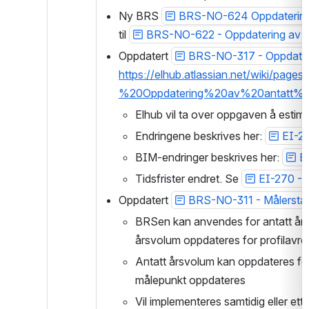
Ny BRS 
BRS-NO-624 Oppdatering a
til 
BRS-NO-622 - Oppdatering av tre
Oppdatert 
BRS-NO-317 - Oppdateri
https://elhub.atlassian.net/wiki/
%20Oppdatering%20av%20antatt%
Elhub vil ta over oppgaven å estime
Endringene beskrives her: 
EI-27
BIM-endringer beskrives her: 
E
Tidsfrister endret. Se 
EI-270 - 
Oppdatert 
BRS-NO-311 - Målerstand
BRSen kan anvendes for antatt årsv
årsvolum oppdateres for profilavr
Antatt årsvolum kan oppdateres for 
målepunkt oppdateres
Vil implementeres samtidig eller ette