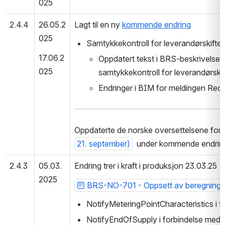
025
2.4.4
26.05.2
Lagt til en ny 
kommende endring
025
Samtykkekontroll for leverandørskifter 
17.06.2
Oppdatert tekst i BRS-beskrivels
025
samtykkekontroll for leverandørskift
Endringer i BIM for meldingen Req
Oppdaterte de norske oversettelsene for 
21. september)
  under kommende endrin
2.4.3
05.03.
Endring trer i kraft i produksjon 23.03.25
2025
BRS-NO-701 - Oppsett av beregning i
NotifyMeteringPointCharacteristics i
NotifyEndOfSupply i forbindelse med