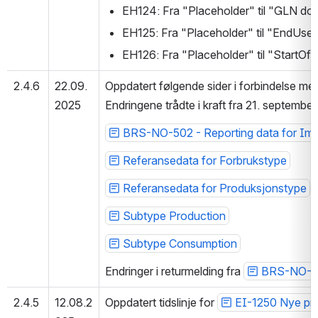
EH124: Fra "Placeholder" til "GLN d
EH125: Fra "Placeholder" til "EndUs
EH126: Fra "Placeholder" til "Start
2.4.6
22.09.
Oppdatert følgende sider i forbindelse me
2025
Endringene trådte i kraft fra 21. septembe
BRS-NO-502 - Reporting data for Imb
Referansedata for Forbrukstype
Referansedata for Produksjonstype
Subtype Production
Subtype Consumption
Endringer i returmelding fra 
BRS-NO-624
2.4.5
12.08.2
Oppdatert tidslinje for 
EI-1250 Nye pro