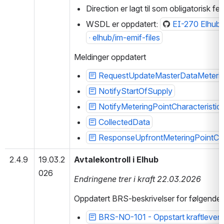
Direction er lagt til som obligatorisk f
WSDL er oppdatert: 
EI-270 Elhub b
· elhub/im-emif-files
Meldinger oppdatert
RequestUpdateMasterDataMeterin
NotifyStartOfSupply
NotifyMeteringPointCharacteristic
CollectedData
ResponseUpfrontMeteringPointChar
2.4.9
19.03.2
Avtalekontroll i Elhub
026
Endringene trer i kraft 22.03.2026
Oppdatert BRS-beskrivelser for følgende
BRS-NO-101 - Oppstart kraftlevera