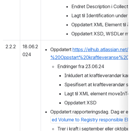
Endret Description i Collecti
Lagt til Identification und
Oppdatert XML Element til 
Oppdatert XSD, WSDLer me
2.2.2
18.06.2
Oppdatert 
https://elhub.atlassian.
024
%20Oppstart%20kraftleveranse%20
Endringer fra 23.06.24
Inkludert at kraftleverandør kan
Spesifisert at kraftleverandør se
Lagt til XML element moveInTo
Oppdatert XSD
Oppdatert rapporteringsdag. Dag er end
ed Volume to Registry responsible Elce
Trer i kraft i september eller oktob